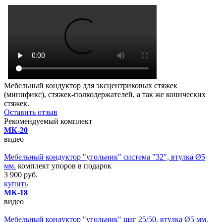
Мебельный кондуктор для эксцентриковых стяжек
(минификс), стяжек-полкодержателей, а так же конических
стяжек.
Оставить отзыв
Рекомендуемый комплект
МК-20
видео
Мебельный кондуктор "угольник" система "32", втулка Ø5
мм.
комплект упоров в подарок
3 900 руб.
купить
МК-18
видео
Мебельный кондуктор "угольник" шаг 25/50, втулка Ø5 мм.